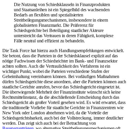
Die Nutzung von Schiedsklauseln in Finanzprodukten
und Staatsanleihen ist ein Spiegelbild des wachsenden
Bedarfs an flexiblen und spezialisierten
Streitbeilegungsmechanismen, insbesondere in einem
globalisierten Finanzmarkt. Die Präferenz für
Schiedsgerichte bei Beteiligung staatlicher Akteure
unterstreicht das Vertrauen in deren Fähigkeit, komplexe
Fälle neutral und effizient zu behandeln.
Die Task Force hat hierzu auch Handlungsempfehlungen entwickelt.
Sie betont, dass die Parteien in der Schiedsklausel explizit auf das
nötige Fachwissen der Schiedsrichter im Bank- und Finanzsektor
achten sollten. Auch die Vertraulichkeit des Verfahrens ist ein
wichtiger Punkt, wobei die Parteien verschiedene Stufen der
Geheimhaltung vereinbaren können. Bei vorläufigen Maßnahmen
dürfen Schiedsgerichte diese anordnen, aber die Parteien können auch
staatliche Gerichte anrufen, bevor das Schiedsgericht eingesetzt ist.
Die überwiegende Mehrheit der Finanzinstitute wünscht sich keine
Rechtsmittelinstanz, da die abschließende Entscheidung durch das
Schiedsgericht als großer Vorteil gesehen wird. Es wird erwartet, dass
die traditionelle Vorliebe für staatliche Gerichte in Finanzzentren wie
New York oder London abnehmen wird, da die Vorteile der
Schiedsgerichtsbarkeit, auch bei der Vollstreckung, immer deutlicher
werden. Das zeigt sich auch bei der Betrachtung von
Bausparverträgen
, wo alternative Streitbeilegungsmechanismen oft