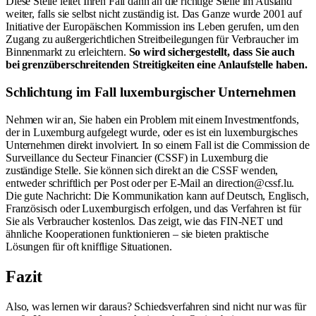
Diese Stelle leitet Ihren Fall dann an die richtige Stelle im Ausland
weiter, falls sie selbst nicht zuständig ist. Das Ganze wurde 2001 auf
Initiative der Europäischen Kommission ins Leben gerufen, um den
Zugang zu außergerichtlichen Streitbeilegungen für Verbraucher im
Binnenmarkt zu erleichtern.
So wird sichergestellt, dass Sie auch
bei grenzüberschreitenden Streitigkeiten eine Anlaufstelle haben.
Schlichtung im Fall luxemburgischer Unternehmen
Nehmen wir an, Sie haben ein Problem mit einem Investmentfonds,
der in Luxemburg aufgelegt wurde, oder es ist ein luxemburgisches
Unternehmen direkt involviert. In so einem Fall ist die Commission de
Surveillance du Secteur Financier (CSSF) in Luxemburg die
zuständige Stelle. Sie können sich direkt an die CSSF wenden,
entweder schriftlich per Post oder per E-Mail an direction@cssf.lu.
Die gute Nachricht: Die Kommunikation kann auf Deutsch, Englisch,
Französisch oder Luxemburgisch erfolgen, und das Verfahren ist für
Sie als Verbraucher kostenlos. Das zeigt, wie das FIN-NET und
ähnliche Kooperationen funktionieren – sie bieten praktische
Lösungen für oft knifflige Situationen.
Fazit
Also, was lernen wir daraus? Schiedsverfahren sind nicht nur was für