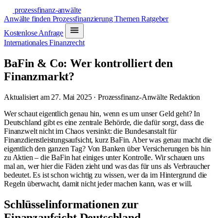
prozessfinanz-anwälte
Anwälte finden
Prozessfinanzierung
Themen
Ratgeber
Kostenlose Anfrage
Internationales Finanzrecht
BaFin & Co: Wer kontrolliert den
Finanzmarkt?
Aktualisiert am 27. Mai 2025 · Prozessfinanz-Anwälte Redaktion
Wer schaut eigentlich genau hin, wenn es um unser Geld geht? In
Deutschland gibt es eine zentrale Behörde, die dafür sorgt, dass die
Finanzwelt nicht im Chaos versinkt: die Bundesanstalt für
Finanzdienstleistungsaufsicht, kurz BaFin. Aber was genau macht die
eigentlich den ganzen Tag? Von Banken über Versicherungen bis hin
zu Aktien – die BaFin hat einiges unter Kontrolle. Wir schauen uns
mal an, wer hier die Fäden zieht und was das für uns als Verbraucher
bedeutet. Es ist schon wichtig zu wissen, wer da im Hintergrund die
Regeln überwacht, damit nicht jeder machen kann, was er will.
Schlüsselinformationen zur
Finanzaufsicht Deutschland