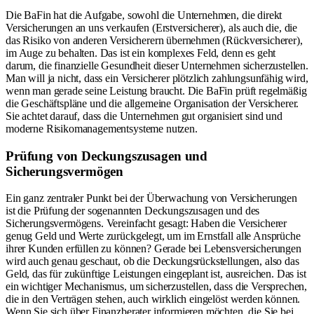
Die BaFin hat die Aufgabe, sowohl die Unternehmen, die direkt
Versicherungen an uns verkaufen (Erstversicherer), als auch die, die
das Risiko von anderen Versicherern übernehmen (Rückversicherer),
im Auge zu behalten. Das ist ein komplexes Feld, denn es geht
darum, die finanzielle Gesundheit dieser Unternehmen sicherzustellen.
Man will ja nicht, dass ein Versicherer plötzlich zahlungsunfähig wird,
wenn man gerade seine Leistung braucht. Die BaFin prüft regelmäßig
die Geschäftspläne und die allgemeine Organisation der Versicherer.
Sie achtet darauf, dass die Unternehmen gut organisiert sind und
moderne Risikomanagementsysteme nutzen.
Prüfung von Deckungszusagen und
Sicherungsvermögen
Ein ganz zentraler Punkt bei der Überwachung von Versicherungen
ist die Prüfung der sogenannten Deckungszusagen und des
Sicherungsvermögens. Vereinfacht gesagt: Haben die Versicherer
genug Geld und Werte zurückgelegt, um im Ernstfall alle Ansprüche
ihrer Kunden erfüllen zu können? Gerade bei Lebensversicherungen
wird auch genau geschaut, ob die Deckungsrückstellungen, also das
Geld, das für zukünftige Leistungen eingeplant ist, ausreichen. Das ist
ein wichtiger Mechanismus, um sicherzustellen, dass die Versprechen,
die in den Verträgen stehen, auch wirklich eingelöst werden können.
Wenn Sie sich über Finanzberater informieren möchten, die Sie bei