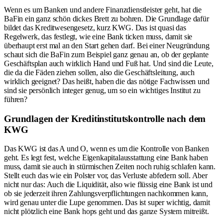
Wenn es um Banken und andere Finanzdienstleister geht, hat die
BaFin ein ganz schön dickes Brett zu bohren. Die Grundlage dafür
bildet das Kreditwesengesetz, kurz KWG. Das ist quasi das
Regelwerk, das festlegt, wie eine Bank ticken muss, damit sie
überhaupt erst mal an den Start gehen darf. Bei einer Neugründung
schaut sich die BaFin zum Beispiel ganz genau an, ob der geplante
Geschäftsplan auch wirklich Hand und Fuß hat. Und sind die Leute,
die da die Fäden ziehen sollen, also die Geschäftsleitung, auch
wirklich geeignet? Das heißt, haben die das nötige Fachwissen und
sind sie persönlich integer genug, um so ein wichtiges Institut zu
führen?
Grundlagen der Kreditinstitutskontrolle nach dem
KWG
Das KWG ist das A und O, wenn es um die Kontrolle von Banken
geht. Es legt fest, welche Eigenkapitalausstattung eine Bank haben
muss, damit sie auch in stürmischen Zeiten noch ruhig schlafen kann.
Stellt euch das wie ein Polster vor, das Verluste abfedern soll. Aber
nicht nur das: Auch die Liquidität, also wie flüssig eine Bank ist und
ob sie jederzeit ihren Zahlungsverpflichtungen nachkommen kann,
wird genau unter die Lupe genommen. Das ist super wichtig, damit
nicht plötzlich eine Bank hops geht und das ganze System mitreißt.