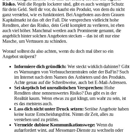
Risiko.
Weil die Regeln lockerer sind, gibt es auch weniger Schutz
für dein Geld. Stell dir vor, du kaufst ein Produkt, von dem du nicht
ganz verstehst, wie es funktioniert. Bei Angeboten aus dem Grauen
Kapitalmarkt ist das oft der Fall. Die versprechen vielleicht hohe
Renditen, aber das Risiko, dein Geld komplett zu verlieren, ist eben
auch viel höher. Manchmal werden auch Prominente genannt, die
angeblich hinter solchen Angeboten stecken – das ist oft nur eine
Masche, um Vertrauen zu schinden.
Worauf solltest du also achten, wenn du doch mal über so ein
Angebot stolperst?
Informiere dich gründlich:
Wer steckt wirklich dahinter? Gibt
es Warnungen von Verbraucherzentralen oder der BaFin? Such
im Internet nach dem Namen des Anbieters und des Produkts.
Achte genau auf die Schreibweise, auch bei E-Mail-Adressen.
Sei skeptisch bei unrealistischen Versprechen:
Hohe
Renditen ohne nennenswertes Risiko? Das gibt es in der
Realität kaum. Wenn etwas zu gut klingt, um wahr zu sein, ist
es das meistens auch.
Lass dich nicht unter Druck setzen:
Seriöse Angebote haben
keine kurze Entscheidungsfrist. Nimm dir Zeit, alles zu
verstehen und zu prüfen.
Vermeide dubiose Kommunikationswege:
Wenn du
aufgefordert wirst, auf Messenger-Dienste zu wechseln oder