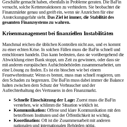
Geschäfte gemacht haben, ebenfalls in Probleme geraten. Die BaFin
versucht, solche Kettenreaktionen zu verhindern. Sie beobachtet die
Finanzmärkte genau und greift ein, wenn sie Anzeichen für eine
Ansteckungsgefahr sieht.
Das Ziel ist immer, die Stabilität des
gesamten Finanzsystems zu wahren.
Krisenmanagement bei finanziellen Instabilitäten
Manchmal reichen die üblichen Kontrollen nicht aus, und es kommt
zu einer echten Krise. In solchen Fällen muss die BaFin schnell und
entschlossen handeln. Das kann bedeuten, dass sie vorübergehend die
Abwicklung einer Bank stoppt, um Zeit zu gewinnen, oder dass sie
mit anderen europäischen Aufsichtsbehörden zusammenarbeitet, um
eine Lösung zu finden. Es ist ein bisschen wie bei einem
Feuerwehreinsatz: Wenn es brennt, muss man schnell reagieren, um
den Schaden zu begrenzen. Die BaFin muss dabei immer die Balance
halten zwischen dem Schutz der Verbraucher und der
Aufrechterhaltung des Vertrauens in den Finanzmarkt.
Schnelle Einschätzung der Lage:
Zuerst muss die BaFin
verstehen, wie schlimm die Situation wirklich ist.
Kommunikation:
Offene und klare Kommunikation mit den
betroffenen Instituten und der Öffentlichkeit ist wichtig.
Koordination:
Oft ist die Zusammenarbeit mit anderen
nationalen und internationalen Behörden nötig.