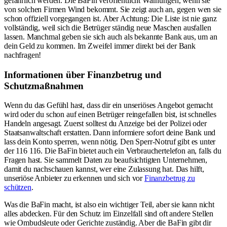
gefährlich werden. Die BaFin veröffentlicht Warnungen, wenn sie
von solchen Firmen Wind bekommt. Sie zeigt auch an, gegen wen sie
schon offiziell vorgegangen ist. Aber Achtung: Die Liste ist nie ganz
vollständig, weil sich die Betrüger ständig neue Maschen ausfallen
lassen. Manchmal geben sie sich auch als bekannte Bank aus, um an
dein Geld zu kommen. Im Zweifel immer direkt bei der Bank
nachfragen!
Informationen über Finanzbetrug und
Schutzmaßnahmen
Wenn du das Gefühl hast, dass dir ein unseriöses Angebot gemacht
wird oder du schon auf einen Betrüger reingefallen bist, ist schnelles
Handeln angesagt. Zuerst solltest du Anzeige bei der Polizei oder
Staatsanwaltschaft erstatten. Dann informiere sofort deine Bank und
lass dein Konto sperren, wenn nötig. Den Sperr-Notruf gibt es unter
der 116 116. Die BaFin bietet auch ein Verbrauchertelefon an, falls du
Fragen hast. Sie sammelt Daten zu beaufsichtigten Unternehmen,
damit du nachschauen kannst, wer eine Zulassung hat. Das hilft,
unseriöse Anbieter zu erkennen und sich vor
Finanzbetrug zu
schützen
.
Was die BaFin macht, ist also ein wichtiger Teil, aber sie kann nicht
alles abdecken. Für den Schutz im Einzelfall sind oft andere Stellen
wie Ombudsleute oder Gerichte zuständig. Aber die BaFin gibt dir