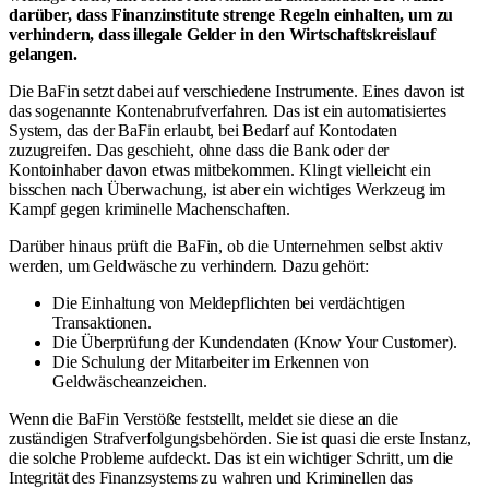
darüber, dass Finanzinstitute strenge Regeln einhalten, um zu
verhindern, dass illegale Gelder in den Wirtschaftskreislauf
gelangen.
Die BaFin setzt dabei auf verschiedene Instrumente. Eines davon ist
das sogenannte Kontenabrufverfahren. Das ist ein automatisiertes
System, das der BaFin erlaubt, bei Bedarf auf Kontodaten
zuzugreifen. Das geschieht, ohne dass die Bank oder der
Kontoinhaber davon etwas mitbekommen. Klingt vielleicht ein
bisschen nach Überwachung, ist aber ein wichtiges Werkzeug im
Kampf gegen kriminelle Machenschaften.
Darüber hinaus prüft die BaFin, ob die Unternehmen selbst aktiv
werden, um Geldwäsche zu verhindern. Dazu gehört:
Die Einhaltung von Meldepflichten bei verdächtigen
Transaktionen.
Die Überprüfung der Kundendaten (Know Your Customer).
Die Schulung der Mitarbeiter im Erkennen von
Geldwäscheanzeichen.
Wenn die BaFin Verstöße feststellt, meldet sie diese an die
zuständigen Strafverfolgungsbehörden. Sie ist quasi die erste Instanz,
die solche Probleme aufdeckt. Das ist ein wichtiger Schritt, um die
Integrität des Finanzsystems zu wahren und Kriminellen das