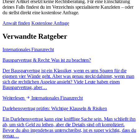
Dieser Artikel ersetzt keine Rechtsberatung. Für eine Einschätzung
deines Falls findest du im Verzeichnis spezialisierte Kanzleien – oder
du stellst direkt eine kostenlose Anfrage.
Anwalt finden
Kostenlose Anfrage
Verwandte Ratgeber
Internationales Finanzrecht
Bausparvertrag & Recht: Was ist zu beachten?
Der Bausparvertrag ist ein Klassiker, wenn es ums Sparen für die
eigenen vier Wände geht. Aber was genau steckt dahinter, wenn man
sich die rechtlichen Aspekte ansieht? Viele Leute haben einen
Bausparvertrag, aber…
Weiterlesen
Internationales Finanzrecht
Darlehensvertrag prüfen: Wichtige Klauseln & Risiken
Ein Darlehensvertrag kann eine knifflige Sache sein. Man schließt ihn
ab, um sich Geld zu leihen, aber die Details sind oft kompliziert.
Bevor du also irgendetwas unterschreibst, ist es super wichtig, dass du
genau…