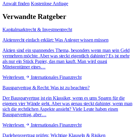
Anwalt finden
Kostenlose Anfrage
Verwandte Ratgeber
Kapitalmarktrecht & Investmentrecht
Aktienrecht einfach erklärt: Was Anleger wissen müssen
Aktien sind ein spannendes Thema, besonders wenn man sein Geld
vermehren möchte. Aber was steckt eigentlich dahinter? Es ist mehr
als nur ein Stück Papier, das man kauft. Man wird quasi
Miteigentümer eines…
Weiterlesen
Internationales Finanzrecht
Bausparvertrag & Recht: Was ist zu beachten?
Der Bausparvertrag ist ein Klassiker, wenn es ums Sparen für die
eigenen vier Wände geht. Aber was genau steckt dahinter, wenn man
sich die rechtlichen Aspekte ansieht? Viele Leute haben einen
Bausparvertrag, aber…
Weiterlesen
Internationales Finanzrecht
Darlehensvertrag prüfen: Wichtige Klauseln & Risiken