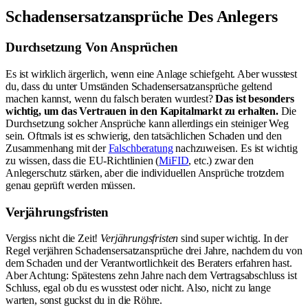
Schadensersatzansprüche Des Anlegers
Durchsetzung Von Ansprüchen
Es ist wirklich ärgerlich, wenn eine Anlage schiefgeht. Aber wusstest
du, dass du unter Umständen Schadensersatzansprüche geltend
machen kannst, wenn du falsch beraten wurdest?
Das ist besonders
wichtig, um das Vertrauen in den Kapitalmarkt zu erhalten.
Die
Durchsetzung solcher Ansprüche kann allerdings ein steiniger Weg
sein. Oftmals ist es schwierig, den tatsächlichen Schaden und den
Zusammenhang mit der
Falschberatung
nachzuweisen. Es ist wichtig
zu wissen, dass die EU-Richtlinien (
MiFID
, etc.) zwar den
Anlegerschutz stärken, aber die individuellen Ansprüche trotzdem
genau geprüft werden müssen.
Verjährungsfristen
Vergiss nicht die Zeit!
Verjährungsfristen
sind super wichtig. In der
Regel verjähren Schadensersatzansprüche drei Jahre, nachdem du von
dem Schaden und der Verantwortlichkeit des Beraters erfahren hast.
Aber Achtung: Spätestens zehn Jahre nach dem Vertragsabschluss ist
Schluss, egal ob du es wusstest oder nicht. Also, nicht zu lange
warten, sonst guckst du in die Röhre.