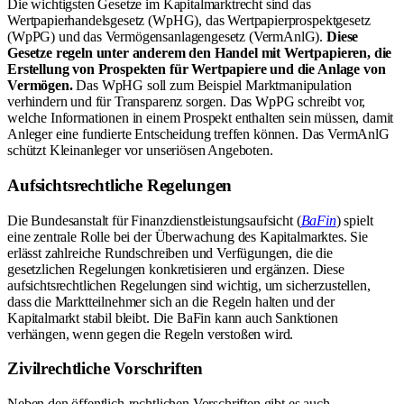
Die wichtigsten Gesetze im Kapitalmarktrecht sind das
Wertpapierhandelsgesetz (WpHG), das Wertpapierprospektgesetz
(WpPG) und das Vermögensanlagengesetz (VermAnlG).
Diese
Gesetze regeln unter anderem den Handel mit Wertpapieren, die
Erstellung von Prospekten für Wertpapiere und die Anlage von
Vermögen.
Das WpHG soll zum Beispiel Marktmanipulation
verhindern und für Transparenz sorgen. Das WpPG schreibt vor,
welche Informationen in einem Prospekt enthalten sein müssen, damit
Anleger eine fundierte Entscheidung treffen können. Das VermAnlG
schützt Kleinanleger vor unseriösen Angeboten.
Aufsichtsrechtliche Regelungen
Die Bundesanstalt für Finanzdienstleistungsaufsicht (
BaFin
) spielt
eine zentrale Rolle bei der Überwachung des Kapitalmarktes. Sie
erlässt zahlreiche Rundschreiben und Verfügungen, die die
gesetzlichen Regelungen konkretisieren und ergänzen. Diese
aufsichtsrechtlichen Regelungen sind wichtig, um sicherzustellen,
dass die Marktteilnehmer sich an die Regeln halten und der
Kapitalmarkt stabil bleibt. Die BaFin kann auch Sanktionen
verhängen, wenn gegen die Regeln verstoßen wird.
Zivilrechtliche Vorschriften
Neben den öffentlich-rechtlichen Vorschriften gibt es auch