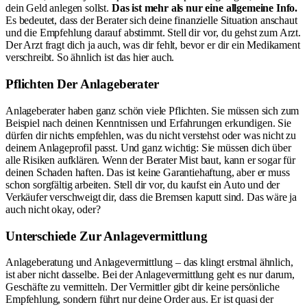
dein Geld anlegen sollst.
Das ist mehr als nur eine allgemeine Info.
Es bedeutet, dass der Berater sich deine finanzielle Situation anschaut
und die Empfehlung darauf abstimmt. Stell dir vor, du gehst zum Arzt.
Der Arzt fragt dich ja auch, was dir fehlt, bevor er dir ein Medikament
verschreibt. So ähnlich ist das hier auch.
Pflichten Der Anlageberater
Anlageberater haben ganz schön viele Pflichten. Sie müssen sich zum
Beispiel nach deinen Kenntnissen und Erfahrungen erkundigen. Sie
dürfen dir nichts empfehlen, was du nicht verstehst oder was nicht zu
deinem Anlageprofil passt. Und ganz wichtig: Sie müssen dich über
alle Risiken aufklären. Wenn der Berater Mist baut, kann er sogar für
deinen Schaden haften. Das ist keine Garantiehaftung, aber er muss
schon sorgfältig arbeiten. Stell dir vor, du kaufst ein Auto und der
Verkäufer verschweigt dir, dass die Bremsen kaputt sind. Das wäre ja
auch nicht okay, oder?
Unterschiede Zur Anlagevermittlung
Anlageberatung und Anlagevermittlung – das klingt erstmal ähnlich,
ist aber nicht dasselbe. Bei der Anlagevermittlung geht es nur darum,
Geschäfte zu vermitteln. Der Vermittler gibt dir keine persönliche
Empfehlung, sondern führt nur deine Order aus. Er ist quasi der