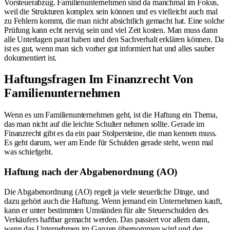
Vorsteuerabzug. Familienunternehmen sind da manchmal im Fokus,
weil die Strukturen komplex sein können und es vielleicht auch mal
zu Fehlern kommt, die man nicht absichtlich gemacht hat. Eine solche
Prüfung kann echt nervig sein und viel Zeit kosten. Man muss dann
alle Unterlagen parat haben und den Sachverhalt erklären können. Da
ist es gut, wenn man sich vorher gut informiert hat und alles sauber
dokumentiert ist.
Haftungsfragen Im Finanzrecht Von
Familienunternehmen
Wenn es um Familienunternehmen geht, ist die Haftung ein Thema,
das man nicht auf die leichte Schulter nehmen sollte. Gerade im
Finanzrecht gibt es da ein paar Stolpersteine, die man kennen muss.
Es geht darum, wer am Ende für Schulden gerade steht, wenn mal
was schiefgeht.
Haftung nach der Abgabenordnung (AO)
Die Abgabenordnung (AO) regelt ja viele steuerliche Dinge, und
dazu gehört auch die Haftung. Wenn jemand ein Unternehmen kauft,
kann er unter bestimmten Umständen für alte Steuerschulden des
Verkäufers haftbar gemacht werden. Das passiert vor allem dann,
wenn das Unternehmen im Ganzen übernommen wird und der