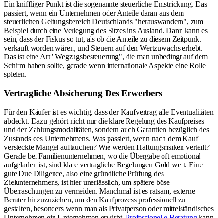
Ein kniffliger Punkt ist die sogenannte steuerliche Entstrickung. Das
passiert, wenn ein Unternehmen oder Anteile daran aus dem
steuerlichen Geltungsbereich Deutschlands "herauswandern", zum
Beispiel durch eine Verlegung des Sitzes ins Ausland. Dann kann es
sein, dass der Fiskus so tut, als ob die Anteile zu diesem Zeitpunkt
verkauft worden wären, und Steuern auf den Wertzuwachs erhebt.
Das ist eine Art "Wegzugsbesteuerung", die man unbedingt auf dem
Schirm haben sollte, gerade wenn internationale Aspekte eine Rolle
spielen.
Vertragliche Absicherung Des Erwerbers
Für den Käufer ist es wichtig, dass der Kaufvertrag alle Eventualitäten
abdeckt. Dazu gehört nicht nur die klare Regelung des Kaufpreises
und der Zahlungsmodalitäten, sondern auch Garantien bezüglich des
Zustands des Unternehmens. Was passiert, wenn nach dem Kauf
versteckte Mängel auftauchen? Wie werden Haftungsrisiken verteilt?
Gerade bei Familienunternehmen, wo die Übergabe oft emotional
aufgeladen ist, sind klare vertragliche Regelungen Gold wert. Eine
gute Due Diligence, also eine gründliche Prüfung des
Zielunternehmens, ist hier unerlässlich, um spätere böse
Überraschungen zu vermeiden. Manchmal ist es ratsam, externe
Berater hinzuzuziehen, um den Kaufprozess professionell zu
gestalten, besonders wenn man als Privatperson oder mittelständisches
Unternehmen ein Unternehmen erwirbt.
Professionelle Beratung
kann