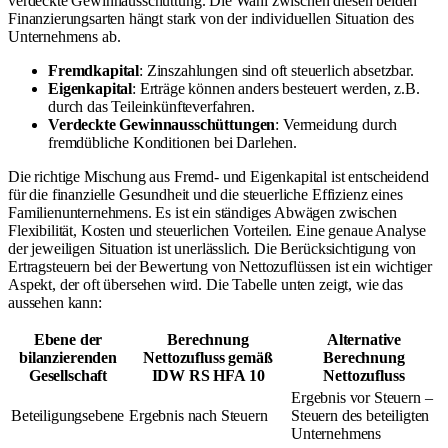
verdeckte Gewinnausschüttung. Die Wahl zwischen diesen beiden
Finanzierungsarten hängt stark von der individuellen Situation des
Unternehmens ab.
Fremdkapital
: Zinszahlungen sind oft steuerlich absetzbar.
Eigenkapital
: Erträge können anders besteuert werden, z.B.
durch das Teileinkünfteverfahren.
Verdeckte Gewinnausschüttungen
: Vermeidung durch
fremdübliche Konditionen bei Darlehen.
Die richtige Mischung aus Fremd- und Eigenkapital ist entscheidend
für die finanzielle Gesundheit und die steuerliche Effizienz eines
Familienunternehmens. Es ist ein ständiges Abwägen zwischen
Flexibilität, Kosten und steuerlichen Vorteilen. Eine genaue Analyse
der jeweiligen Situation ist unerlässlich. Die Berücksichtigung von
Ertragsteuern bei der Bewertung von Nettozuflüssen ist ein wichtiger
Aspekt, der oft übersehen wird. Die Tabelle unten zeigt, wie das
aussehen kann:
Ebene der
Berechnung
Alternative
bilanzierenden
Nettozufluss gemäß
Berechnung
Gesellschaft
IDW RS HFA 10
Nettozufluss
Ergebnis vor Steuern –
Beteiligungsebene
Ergebnis nach Steuern
Steuern des beteiligten
Unternehmens